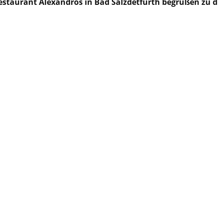
estaurant Alexandros in Bad Salzdetfurth begrüßen zu d